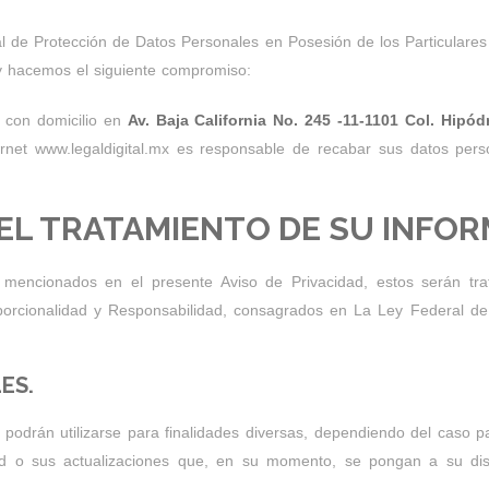
l de Protección de Datos Personales en Posesión de los Particulares y
 y hacemos el siguiente compromiso:
z con domicilio en
Av. Baja California No. 245 -11-1101 Col. Hip
rnet www.legaldigital.mx es responsable de recabar sus datos per
 EL TRATAMIENTO DE SU INFO
encionados en el presente Aviso de Privacidad, estos serán trata
roporcionalidad y Responsabilidad, consagrados en La Ley Federal d
ES.
 podrán utilizarse para finalidades diversas, dependiendo del caso p
d o sus actualizaciones que, en su momento, se pongan a su dispo