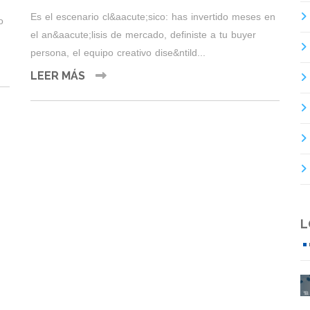
Es el escenario cl&aacute;sico: has invertido meses en
o
el an&aacute;lisis de mercado, definiste a tu buyer
persona, el equipo creativo dise&ntild...
LEER MÁS
L