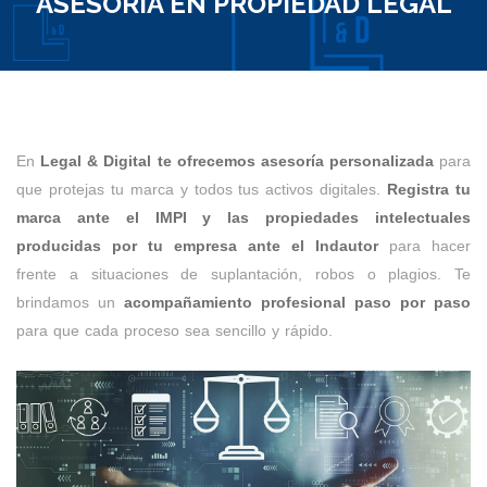
ASESORÍA EN PROPIEDAD LEGAL
En
Legal & Digital te ofrecemos asesoría personalizada
para
que protejas tu marca y todos tus activos digitales.
Registra tu
marca ante el IMPI y las propiedades intelectuales
producidas por tu empresa ante el Indautor
para hacer
frente a situaciones de suplantación, robos o plagios. Te
brindamos un
acompañamiento profesional paso por paso
para que cada proceso sea sencillo y rápido.