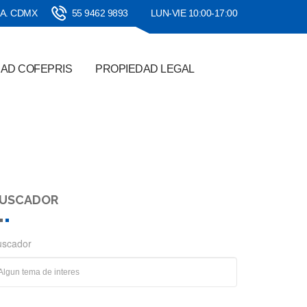
SA. CDMX
55 9462 9893
LUN-VIE 10:00-17:00
DAD COFEPRIS
PROPIEDAD LEGAL
USCADOR
uscador