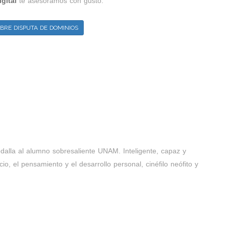
gital
te asesoramos con gusto:
BRE DISPUTA DE DOMINIOS
dalla al alumno sobresaliente UNAM. Inteligente, capaz y
cio, el pensamiento y el desarrollo personal, cinéfilo neófito y