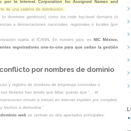
ado por la Internet Corporation for Assigned Names and
te de una cadena de distribución.
ns (o dominios genéricos) como los code top-level domains (o
encias a demarcaciones nacionales, regionales o locales (por
nización sujeta
al ICANN
.
En nuestro país, es
NIC México,
gentes registradores one-to-one para que cedan la gestión
 conflicto por nombres de dominio
l uso y registro de nombres de empresas conocidas o
us titulares han tenido que lidiar, puesto que “...
el
 transcurren minuto a minuto en internet impiden por completo
 y hechos a demostrar.”
L
e dominio web
se centran en dos apartados principales: