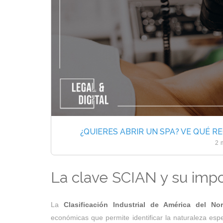
¿QUIERES ABRIR UN SPA? VE QUÉ 
2 
La clave SCIAN y su impo
La
Clasificación Industrial de América del N
económicas que permite identificar la naturaleza esp