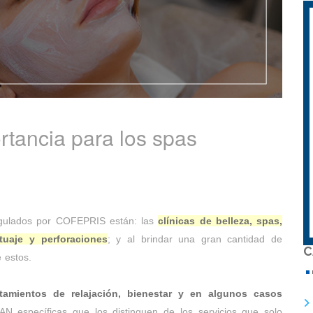
rtancia para los spas
regulados por COFEPRIS están: las
clínicas de belleza, spas,
tuaje y perforaciones
; y al brindar una gran cantidad de
C
 estos.
amientos de relajación, bienestar y en algunos casos
AN específicas que los distinguen de los servicios que solo