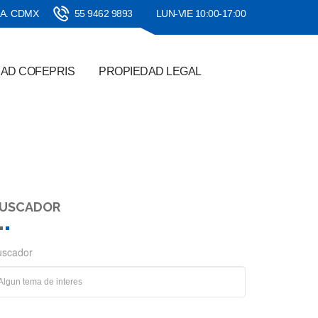
SA. CDMX
55 9462 9893
LUN-VIE 10:00-17:00
DAD COFEPRIS
PROPIEDAD LEGAL
USCADOR
uscador