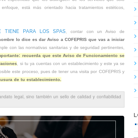
 enfoque, está más orientado hacia tratamientos estéticos,
 TIENE PARA LOS SPAS
, contar con un Aviso de
ombre lo dice es dar Aviso a COFEPRIS que vas a iniciar
mple con las normativas sanitarias y de seguridad pertinentes,
mportante: recuerda que este Aviso de Funcionamiento se
eraciones
, si tu ya cuentas con un establecimiento y este ya se
osible este proceso, pues de tener una visita por COFEPRIS y
ausura de tu establecimiento.
dato legal, sino también un sello de calidad y confiabilidad
L