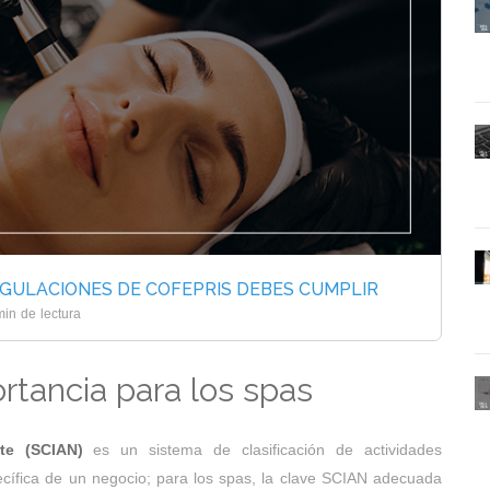
REGULACIONES DE COFEPRIS DEBES CUMPLIR
min de lectura
rtancia para los spas
orte (SCIAN)
es un sistema de clasificación de actividades
ecífica de un negocio; para los spas, la clave SCIAN adecuada