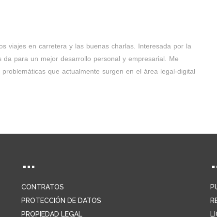
os viajes en carretera y las buenas charlas. Interesada por la
s da para un mejor desarrollo personal y empresarial. Me
 problemáticas que actualmente surgen en el área legal-digital
CONTRATOS
P
PROTECCIÓN DE DATOS
R
PROPIEDAD LEGAL
L