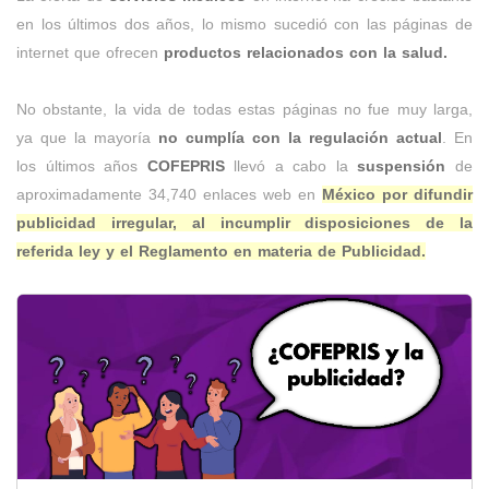
en los últimos dos años, lo mismo sucedió con las páginas de
internet que ofrecen
productos relacionados con la salud.
No obstante, la vida de todas estas páginas no fue muy larga,
ya que la mayoría
no cumplía con la regulación actual
. En
los últimos años
COFEPRIS
llevó a cabo la
suspensión
de
aproximadamente 34,740 enlaces web en
México por difundir
publicidad irregular, al incumplir disposiciones de la
referida ley y el Reglamento en materia de Publicidad.