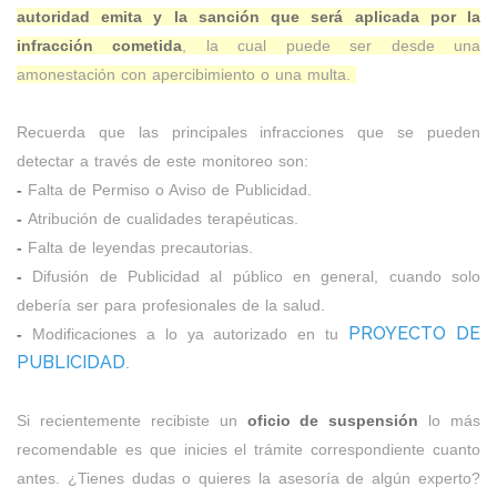
autoridad emita y la sanción que será aplicada por la
infracción cometida
, la cual puede ser desde una
amonestación con apercibimiento o una multa.
Recuerda que las principales infracciones que se pueden
detectar a través de este monitoreo son:
-
Falta de Permiso o Aviso de Publicidad.
-
Atribución de cualidades terapéuticas.
-
Falta de leyendas precautorias.
-
Difusión de Publicidad al público en general, cuando solo
debería ser para profesionales de la salud.
PROYECTO DE
-
Modificaciones a lo ya autorizado en tu
PUBLICIDAD
.
Si recientemente recibiste un
oficio de suspensión
lo más
recomendable es que inicies el trámite correspondiente cuanto
antes. ¿Tienes dudas o quieres la asesoría de algún experto?